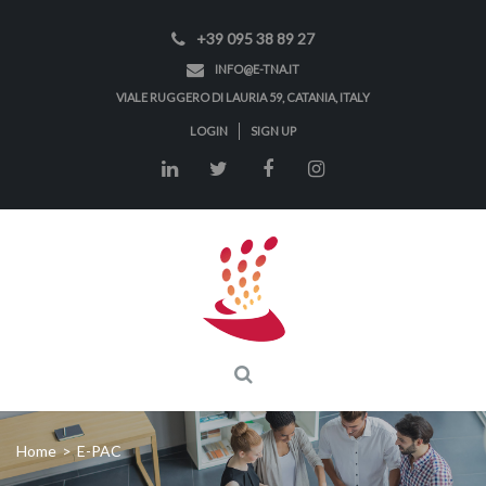
+39 095 38 89 27
INFO@E-TNA.IT
VIALE RUGGERO DI LAURIA 59, CATANIA, ITALY
LOGIN
SIGN UP
Home
>
E-PAC