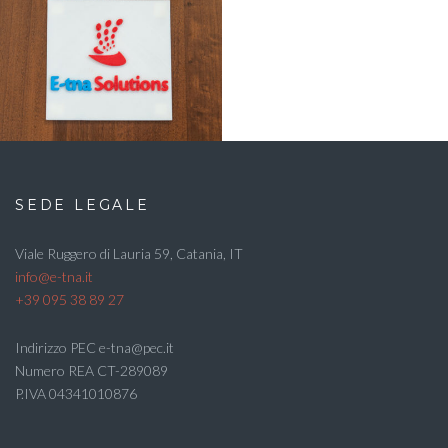
SEDE LEGALE
Viale Ruggero di Lauria 59, Catania, IT
info@e-tna.it
+39 095 38 89 27
Indirizzo PEC e-tna@pec.it
Numero REA CT-289089
P.IVA 04341010876