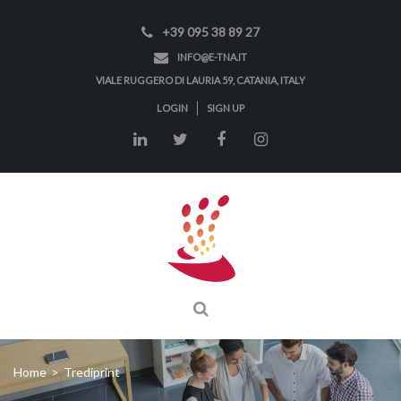
+39 095 38 89 27
INFO@E-TNA.IT
VIALE RUGGERO DI LAURIA 59, CATANIA, ITALY
LOGIN
SIGN UP
Home
>
Trediprint