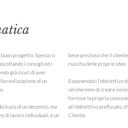
atica
un buon progetto. Spesso si
bene prezioso che il cliente
scoltando i consigli ed i
riuscita delle proprie idee.
do già sicuri di aver
lla realizzazione di un
Esponendoci l’obbiettivo da
o.
cercheremo di creare insiem
fornisce la propria conosce
 in più di un decennio, ma
all’obbiettivo prefissato, 
di lavoro individuali, è un
Cliente.