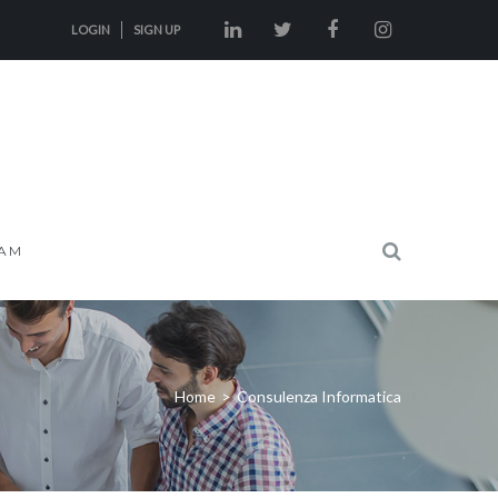
LOGIN
SIGN UP
AM
Home
>
Consulenza Informatica