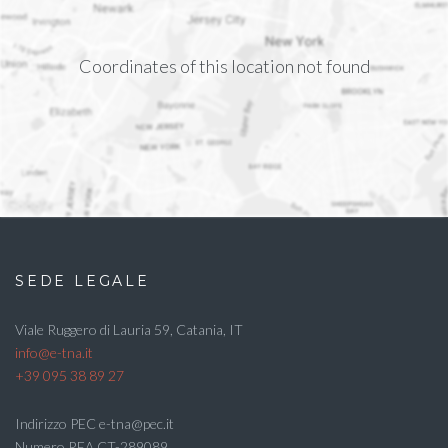
Coordinates of this location not found
SEDE LEGALE
Viale Ruggero di Lauria 59, Catania, IT
info@e-tna.it
+39 095 38 89 27
Indirizzo PEC e-tna@pec.it
Numero REA CT-289089