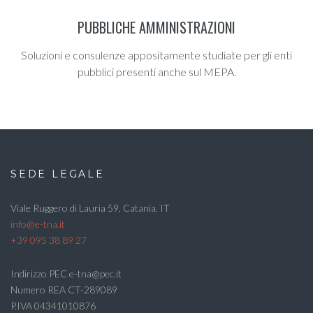
PUBBLICHE AMMINISTRAZIONI
Soluzioni e consulenze appositamente studiate per gli enti
pubblici presenti anche sul MEPA.
SEDE LEGALE
Viale Ruggero di Lauria 59, Catania, IT
info@e-tna.it
+39 095 38 89 27
Indirizzo PEC e-tna@pec.it
Numero REA CT-289089
P.IVA 04341010876