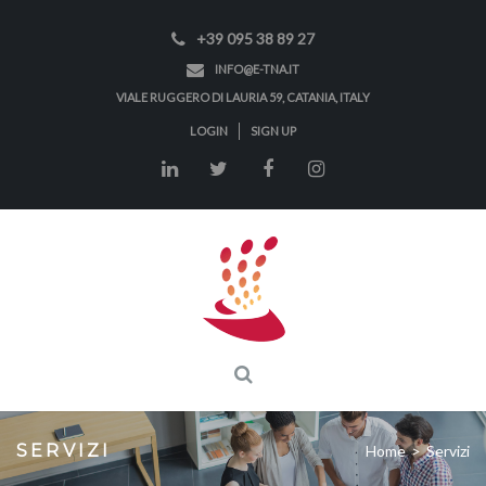
+39 095 38 89 27
INFO@E-TNA.IT
VIALE RUGGERO DI LAURIA 59, CATANIA, ITALY
LOGIN
SIGN UP
SERVIZI
Home
>
Servizi