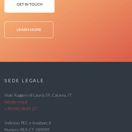
GET IN TOUCH
LEARN MORE
SEDE LEGALE
Viale Ruggero di Lauria 59, Catania, IT
info@e-tna.it
+39 095 38 89 27
Indirizzo PEC e-tna@pec.it
Numero REA CT-289089