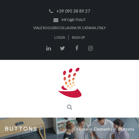
+39 095 38 89 27
INFO@E-TNA.IT
VIALE RUGGERO DI LAURIA 59, CATANIA, ITALY
LOGIN
SIGN UP
BUTTONS
Home
>
Elements
>
Buttons