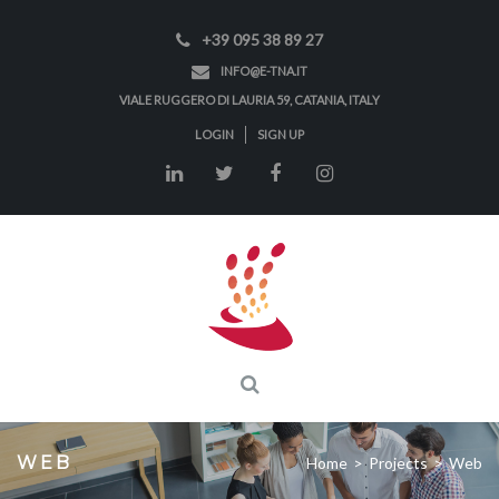
+39 095 38 89 27
INFO@E-TNA.IT
VIALE RUGGERO DI LAURIA 59, CATANIA, ITALY
LOGIN
SIGN UP
WEB
Home
>
Projects
>
Web