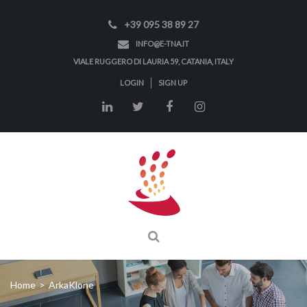
+39 095 38 89 27
INFO@E-TNA.IT
VIALE RUGGERO DI LAURIA 59, CATANIA, ITALY
LOGIN
SIGN UP
Home
>
ArkaKlone