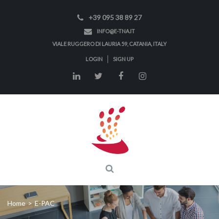
+39 095 38 89 27
INFO@E-TNA.IT
VIALE RUGGERO DI LAURIA 59, CATANIA, ITALY
LOGIN
SIGN UP
Home
>
E-PAC