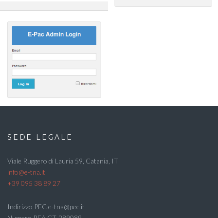
SEDE LEGALE
Viale Ruggero di Lauria 59, Catania, IT
info@e-tna.it
+39 095 38 89 27
Indirizzo PEC e-tna@pec.it
Numero REA CT-289089