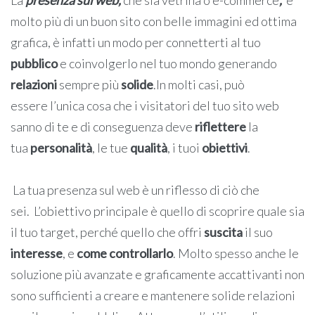
La
presenza sul web,
che sia vetrina o e-commerce
,
è
molto più di un buon sito con belle immagini ed ottima
grafica, è infatti un modo per connetterti al tuo
pubblico
e coinvolgerlo nel tuo mondo generando
relazioni
sempre più
solide
.
In molti casi, può
essere l’unica cosa che i visitatori del tuo sito web
sanno di te e di conseguenza deve
riflettere
la
tua
personalità
, le tue
qualità
, i tuoi
obiettivi
.
La tua presenza sul web è un riflesso di ciò che
sei.
L’obiettivo principale è quello di scoprire quale sia
il tuo target, perché quello che offri
suscita
il suo
interesse
, e
come controllarlo
. Molto spesso anche le
soluzione
più avanzate e graficamente accattivanti non
sono sufficienti a creare e mantenere solide relazioni