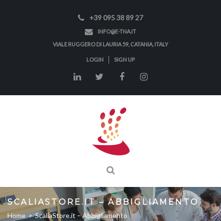
+39 095 38 89 27
INFO@E-TNA.IT
VIALE RUGGERO DI LAURIA 59, CATANIA, ITALY
LOGIN
SIGN UP
SCALIASTORE.IT – ABBIGLIAMENTO
Home
>
ScaliaStore.it – Abbigliamento