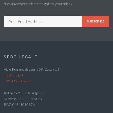
find anywhere else straight to your inbox!
SUBSCRIBE
SEDE LEGALE
Viale Ruggero di Lauria 59, Catania, IT
info@e-tna.it
+39 095 38 89 27
Indirizzo PEC e-tna@pec.it
Numero REA CT-289089
P.IVA 04341010876