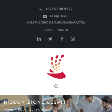
+39 095 38 89 27
INFO@E-TNA.IT
VIALE RUGGERO DI LAURIA 59, CATANIA, ITALY
LOGIN
SIGN UP
RICOGNIZIONE CESPITI
Home
>
Ricognizione Cespiti